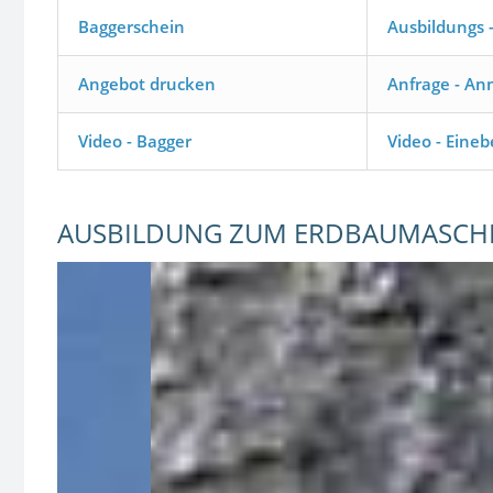
Baggerschein
Ausbildungs -
Angebot drucken
Anfrage - A
Video - Bagger
Video - Eine
AUSBILDUNG ZUM ERDBAUMASCH