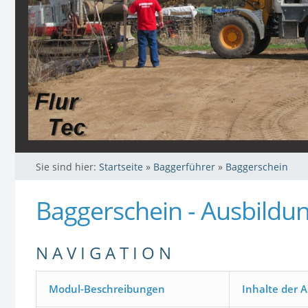
Sie sind hier:
Startseite
»
Baggerführer
»
Baggerschein
Baggerschein - Ausbildu
N A V I G A T I O N
Modul-Beschreibungen
Inhalte der 