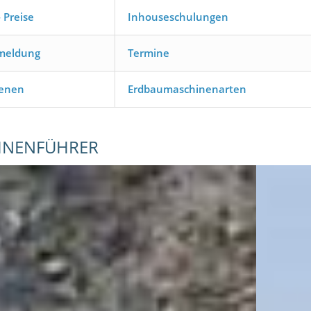
 Preise
Inhouseschulungen
nmeldung
Termine
benen
Erdbaumaschinenarten
INENFÜHRER