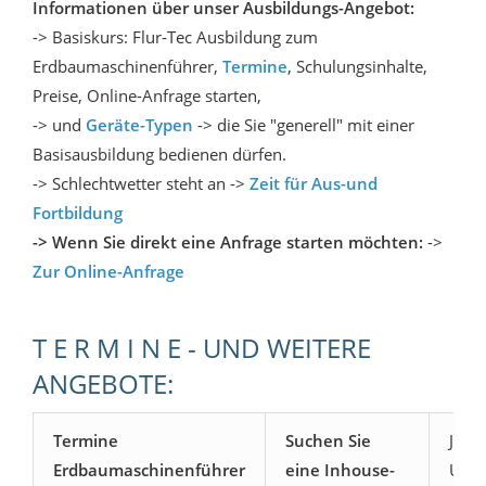
Informationen über unser Ausbildungs-Angebot:
-> Basiskurs: Flur-Tec Ausbildung zum
Erdbaumaschinenführer,
Termine
, Schulungsinhalte,
Preise, Online-Anfrage starten,
-> und
Geräte-Typen
-> die Sie "generell" mit einer
Basisausbildung bedienen dürfen.
-> Schlechtwetter steht an ->
Zeit für Aus-und
Fortbildung
-> Wenn Sie direkt eine Anfrage starten möchten:
->
Zur Online-Anfrage
T E R M I N E - UND WEITERE
ANGEBOTE:
Termine
Suchen Sie
Jährl
Erdbaumaschinenführer
eine Inhouse-
Unte