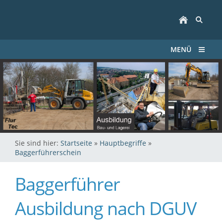
MENÜ
Sie sind hier:
Startseite
»
Hauptbegriffe
»
Baggerführerschein
Baggerführer
Ausbildung nach DGUV