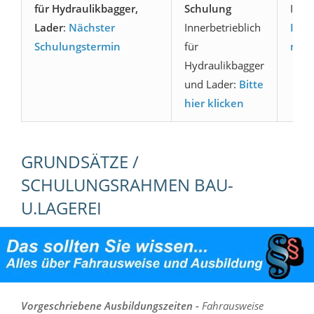
für Hydraulikbagger,
Schulung
Ihrer
Lader
:
Nächster
Innerbetrieblich
Inne
Schulungstermin
für
nach
Hydraulikbagger
und Lader:
Bitte
hier klicken
GRUNDSÄTZE /
SCHULUNGSRAHMEN BAU-
U.LAGEREI
Vorgeschriebene Ausbildungszeiten -
Fahrausweise