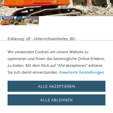
Erklärung: UE - Unterrichtseinheiten, BG -
Berufsgenossenschaft, STVO - Straßenverkehrsordnung,
Wir verwenden Cookies um unsere Website zu
PSA - persönliche Schutzausrüstung, DGUV - Deutsche
optimieren und Ihnen das bestmögliche Online-Erlebnis
gesetzliche Unfallversicherung
zu bieten. Mit dem Klick auf "Alle akzeptieren" erklären
Sie sich damit einverstanden.
Erweiterte Einstellungen
Copyright 07.01.2001 - Flur-Tec / Die erste offizielle
Fahrschule für Flurförderzeuge, Erdbaumaschinenführer
und Kranführer
- Ausbildung nach
ALLE AKZEPTIEREN
berufsgenossenschaftlichen Vorschriften BGV/UVV
ALLE ABLEHNEN
Wir sind seit 2001 sehr bemüht, die Qualität und