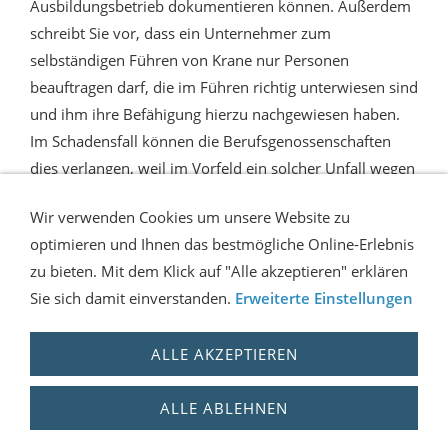
Ausbildungsbetrieb dokumentieren können. Außerdem
schreibt Sie vor, dass ein Unternehmer zum
selbständigen Führen von Krane nur Personen
beauftragen darf, die im Führen richtig unterwiesen sind
und ihm ihre Befähigung hierzu nachgewiesen haben.
Im Schadensfall können die Berufsgenossenschaften
dies verlangen, weil im Vorfeld ein solcher Unfall wegen
unzureichender Ausbildung vermeidbar gewesen wäre.
Wir verwenden Cookies um unsere Website zu
optimieren und Ihnen das bestmögliche Online-Erlebnis
FIRMEN-INFO
AKTUELLES-NEWS
ZUR INDUSTRIE
zu bieten. Mit dem Klick auf "Alle akzeptieren" erklären
INFORMATIONEN BG
ANMELDEFORMULAR
Sie sich damit einverstanden.
Erweiterte Einstellungen
ONLINE-FORMULAR
IMPRESSUM-KONTAKT
WEGBESCHREIBUNG
SITEMAP
MITTAGSPAUSE
DATENSCHUTZERKLÄRUNG
ALLE AKZEPTIEREN
Copyright since 2000 / Flur-Tec the world's first official
driving school for forklifts, cranes and excavators. - EU
ALLE ABLEHNEN
German Business Award 2019/2020 - Best Industrial
Machinery Driving School -