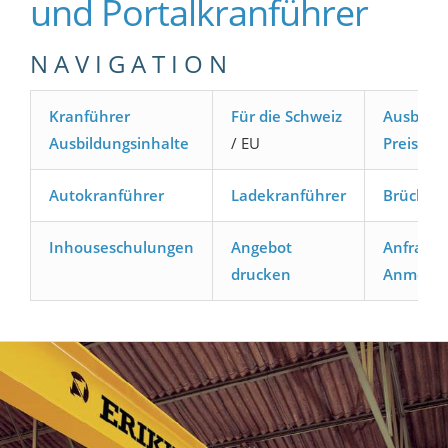
und Portalkranführer
N A V I G A T I O N
Kranführer
Für die Schweiz
Ausbildu
Ausbildungsinhalte
/ EU
Preise
/
Autokranführer
Ladekranführer
Brücken
Inhouseschulungen
Angebot
Anfrage 
drucken
Anmeld