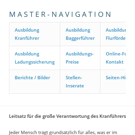
M A S T E R - N A V I G A T I O N
Ausbildung
Ausbildung
Ausbildung
Kranführer
Baggerführer
Flurförderze
Ausbildung
Ausbildungs-
Online-Formu
Ladungssicherung
Preise
Kontakt
Berichte / Bilder
Stellen-
Seiten-Hilfe
Inserate
Leitsatz für die große Verantwortung des Kranführers
Jeder Mensch trägt grundsätzlich für alles, was er im