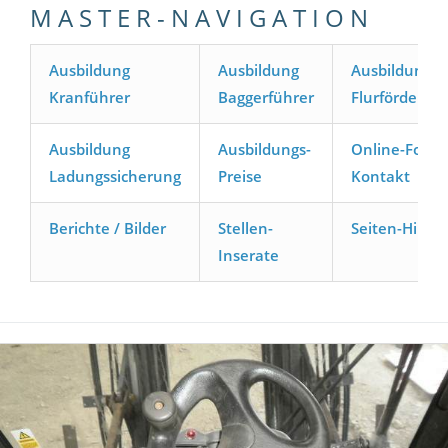
M A S T E R - N A V I G A T I O N
Ausbildung
Ausbildung
Ausbildung
Kranführer
Baggerführer
Flurförderze
Ausbildung
Ausbildungs-
Online-Formu
Ladungssicherung
Preise
Kontakt
Berichte / Bilder
Stellen-
Seiten-Hilfe
Inserate