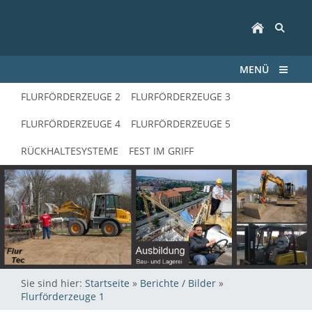
MENÜ
FLURFÖRDERZEUGE 2
FLURFÖRDERZEUGE 3
FLURFÖRDERZEUGE 4
FLURFÖRDERZEUGE 5
RÜCKHALTESYSTEME
FEST IM GRIFF
Sie sind hier:
Startseite
»
Berichte / Bilder
»
Flurförderzeuge 1