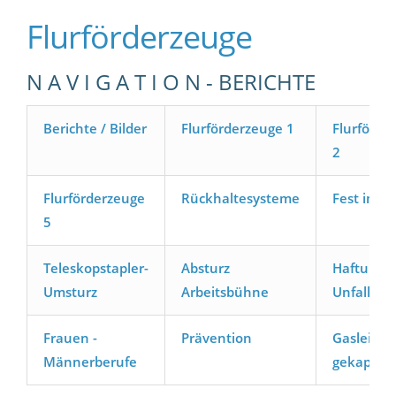
Flurförderzeuge
N A V I G A T I O N - BERICHTE
Berichte / Bilder
Flurförderzeuge 1
Flurförde
2
Flurförderzeuge
Rückhaltesysteme
Fest im Gr
5
Teleskopstapler-
Absturz
Haftung b
Umsturz
Arbeitsbühne
Unfall
Frauen -
Prävention
Gasleitun
Männerberufe
gekappt