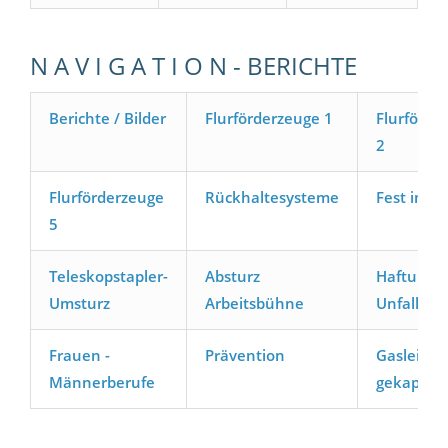
N A V I G A T I O N - BERICHTE
Berichte / Bilder
Flurförderzeuge 1
Flurförde
2
Flurförderzeuge
Rückhaltesysteme
Fest im Gr
5
Teleskopstapler-
Absturz
Haftung b
Umsturz
Arbeitsbühne
Unfall
Frauen -
Prävention
Gasleitun
Männerberufe
gekappt